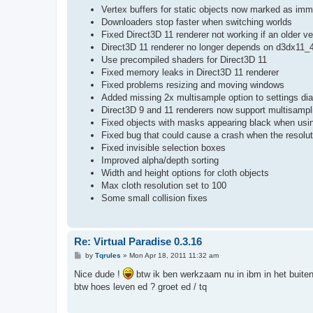
Vertex buffers for static objects now marked as immu
Downloaders stop faster when switching worlds
Fixed Direct3D 11 renderer not working if an older ver
Direct3D 11 renderer no longer depends on d3dx11_4
Use precompiled shaders for Direct3D 11
Fixed memory leaks in Direct3D 11 renderer
Fixed problems resizing and moving windows
Added missing 2x multisample option to settings dia
Direct3D 9 and 11 renderers now support multisampling
Fixed objects with masks appearing black when us
Fixed bug that could cause a crash when the resoluti
Fixed invisible selection boxes
Improved alpha/depth sorting
Width and height options for cloth objects
Max cloth resolution set to 100
Some small collision fixes
Re: Virtual Paradise 0.3.16
P
by
Tqrules
»
Mon Apr 18, 2011 11:32 am
o
s
Nice dude !
btw ik ben werkzaam nu in ibm in het buiten
t
btw hoes leven ed ? groet ed / tq