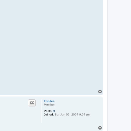
n
T
o
p
Tqrules
Member
Posts:
9
Joined:
Sat Jun 09, 2007 9:07 pm
T