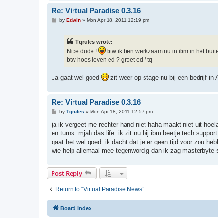
Re: Virtual Paradise 0.3.16
P
by
Edwin
»
Mon Apr 18, 2011 12:19 pm
o
s
t
Tqrules wrote:
Nice dude !
btw ik ben werkzaam nu in ibm in het buit
btw hoes leven ed ? groet ed / tq
Ja gaat wel goed
zit weer op stage nu bij een bedrijf 
Re: Virtual Paradise 0.3.16
P
by
Tqrules
»
Mon Apr 18, 2011 12:57 pm
o
s
ja ik vergeet me rechter hand niet haha maakt niet uit hoela
t
en turns. mjah das life. ik zit nu bij ibm beetje tech suppor
gaat het wel goed. ik dacht dat je er geen tijd voor zou heb
wie help allemaal mee tegenwordig dan ik zag masterbyte sta
Post Reply
Return to “Virtual Paradise News”
Board index