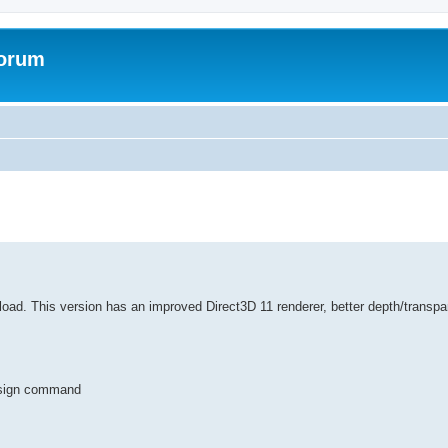
Forum
ed search
load. This version has an improved Direct3D 11 renderer, better depth/transpa
d sign command