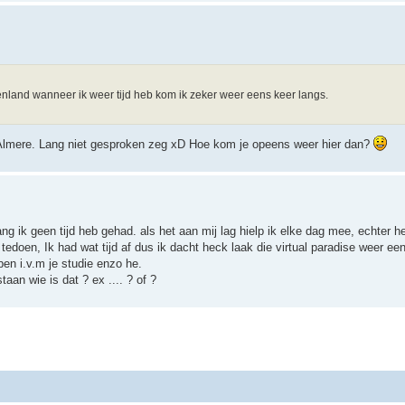
enland wanneer ik weer tijd heb kom ik zeker weer eens keer langs.
in Almere. Lang niet gesproken zeg xD Hoe kom je opeens weer hier dan?
ng ik geen tijd heb gehad. als het aan mij lag hielp ik elke dag mee, echter he
t tedoen, Ik had wat tijd af dus ik dacht heck laak die virtual paradise weer ee
ben i.v.m je studie enzo he.
an wie is dat ? ex .... ? of ?