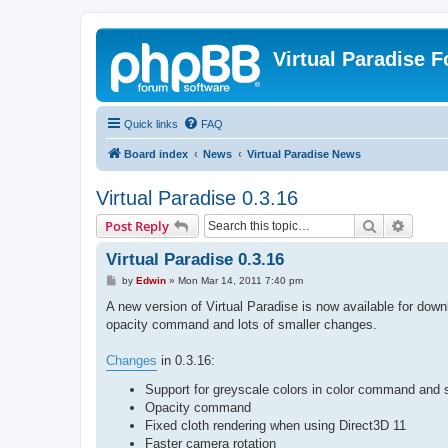
Virtual Paradise 
Quick links
FAQ
Board index
News
Virtual Paradise News
Virtual Paradise 0.3.16
Search
Advanc
Post Reply
Virtual Paradise 0.3.16
P
by
Edwin
»
Mon Mar 14, 2011 7:40 pm
o
s
A new version of Virtual Paradise is now available for down
t
opacity command and lots of smaller changes.
Changes
in 0.3.16:
Support for greyscale colors in color command an
Opacity command
Fixed cloth rendering when using Direct3D 11
Faster camera rotation