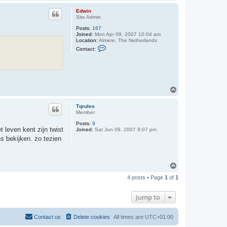
o
p
Edwin
Site Admin
Posts:
167
Joined:
Mon Apr 09, 2007 10:04 am
Location:
Almere, The Netherlands
C
Contact:
o
n
t
a
c
t
E
T
d
o
w
p
Tqrules
i
Member
n
Posts:
9
t leven kent zijn twist
Joined:
Sat Jun 09, 2007 9:07 pm
ns bekijken. zo tezien
T
o
4 posts • Page
1
of
1
p
Jump to
Contact us
Delete cookies
All times are
UTC+01:00