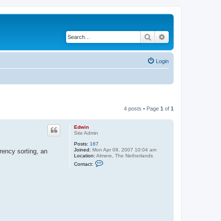
Search
Advanced search
Login
4 posts • Page
1
of
1
Edwin
Site Admin
Posts:
167
Joined:
Mon Apr 09, 2007 10:04 am
rency sorting, an
Location:
Almere, The Netherlands
C
Contact:
o
n
t
a
c
t
E
d
w
i