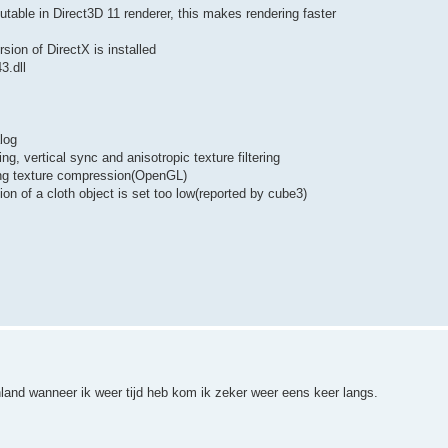
table in Direct3D 11 renderer, this makes rendering faster
sion of DirectX is installed
3.dll
log
, vertical sync and anisotropic texture filtering
ing texture compression(OpenGL)
on of a cloth object is set too low(reported by cube3)
land wanneer ik weer tijd heb kom ik zeker weer eens keer langs.