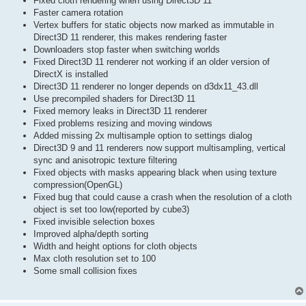
Fixed cloth rendering when using Direct3D 11
Faster camera rotation
Vertex buffers for static objects now marked as immutable in
Direct3D 11 renderer, this makes rendering faster
Downloaders stop faster when switching worlds
Fixed Direct3D 11 renderer not working if an older version of
DirectX is installed
Direct3D 11 renderer no longer depends on d3dx11_43.dll
Use precompiled shaders for Direct3D 11
Fixed memory leaks in Direct3D 11 renderer
Fixed problems resizing and moving windows
Added missing 2x multisample option to settings dialog
Direct3D 9 and 11 renderers now support multisampling, vertical
sync and anisotropic texture filtering
Fixed objects with masks appearing black when using texture
compression(OpenGL)
Fixed bug that could cause a crash when the resolution of a cloth
object is set too low(reported by cube3)
Fixed invisible selection boxes
Improved alpha/depth sorting
Width and height options for cloth objects
Max cloth resolution set to 100
Some small collision fixes