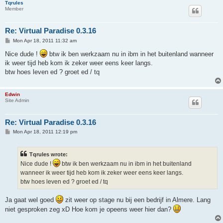
Tqrules
Member
Re: Virtual Paradise 0.3.16
P
Mon Apr 18, 2011 11:32 am
o
s
Nice dude !
btw ik ben werkzaam nu in ibm in het buitenland wanneer
t
ik weer tijd heb kom ik zeker weer eens keer langs.
btw hoes leven ed ? groet ed / tq
Edwin
Site Admin
Re: Virtual Paradise 0.3.16
P
Mon Apr 18, 2011 12:19 pm
o
s
t
Tqrules wrote:
Nice dude !
btw ik ben werkzaam nu in ibm in het buitenland
wanneer ik weer tijd heb kom ik zeker weer eens keer langs.
btw hoes leven ed ? groet ed / tq
Ja gaat wel goed
zit weer op stage nu bij een bedrijf in Almere. Lang
niet gesproken zeg xD Hoe kom je opeens weer hier dan?