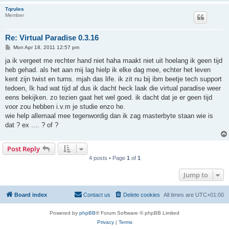
Tqrules
Member
Re: Virtual Paradise 0.3.16
P
Mon Apr 18, 2011 12:57 pm
o
s
ja ik vergeet me rechter hand niet haha maakt niet uit hoelang ik geen tijd
t
heb gehad. als het aan mij lag hielp ik elke dag mee, echter het leven
kent zijn twist en turns. mjah das life. ik zit nu bij ibm beetje tech support
tedoen, Ik had wat tijd af dus ik dacht heck laak die virtual paradise weer
eens bekijken. zo tezien gaat het wel goed. ik dacht dat je er geen tijd
voor zou hebben i.v.m je studie enzo he.
wie help allemaal mee tegenwordig dan ik zag masterbyte staan wie is
dat ? ex .... ? of ?
Post Reply
4 posts • Page
1
of
1
Jump to
Board index
Contact us
Delete cookies
All times are
UTC+01:00
Powered by
phpBB
® Forum Software © phpBB Limited
Privacy
|
Terms